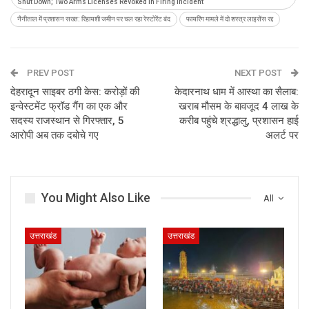
Shut Down; Two Arms Licenses Revoked in Firing Incident
नैनीताल में प्रशासन सख्त: रिहायशी जमीन पर चल रहा रेस्टोरेंट बंद
फायरिंग मामले में दो शस्त्र लाइसेंस रद्द
PREV POST
NEXT POST
देहरादून साइबर ठगी केस: करोड़ों की
केदारनाथ धाम में आस्था का सैलाब:
इन्वेस्टमेंट फ्रॉड गैंग का एक और
खराब मौसम के बावजूद 4 लाख के
सदस्य राजस्थान से गिरफ्तार, 5
करीब पहुंचे श्रद्धालु, प्रशासन हाई
आरोपी अब तक दबोचे गए
अलर्ट पर
You Might Also Like
All
उत्तराखंड
उत्तराखंड